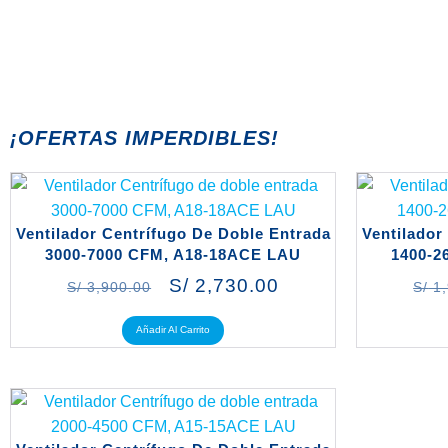
¡OFERTAS IMPERDIBLES!
Ventilador Centrífugo De Doble Entrada
Ventilador
3000-7000 CFM, A18-18ACE LAU
1400-2
S/
2,730.00
S/
3,900.00
S/
1,
Añadir Al Carrito