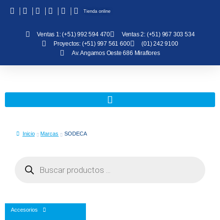
Tienda online
Ventas 1: (+51) 992 594 470
Ventas 2: (+51) 967 303 534
Proyectos: (+51) 997 561 600
(01) 242 9100
Av. Angamos Oeste 686 Miraflores
Inicio
Marcas
SODECA
Accesorios