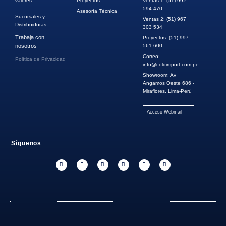
valores
Proyectos
Ventas 1: (51) 992
594 470
Asesoría Técnica
Sucursales y
Ventas 2: (51) 967
Distribuidoras
303 534
Trabaja con
Proyectos: (51) 997
nosotros
561 600
Correo:
Política de Privacidad
info@coldimport.com.pe
Showroom: Av
Angamos Oeste 686 -
Miraflores, Lima-Perú
Acceso Webmail
Síguenos