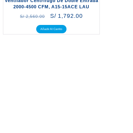
Ventilador Centrífugo De Doble Entrada
2000-4500 CFM, A15-15ACE LAU
S/
1,792.00
S/
2,560.00
Añadir Al Carrito
LÍDERES EN AIRE ACONDICIONADO Y
REFRIGERACIÓN INDUSTRIAL
Comunícate con nosotros y te asesoraremos para encontrar la
solución ideal a tu proyecto ó el producto que necesites.