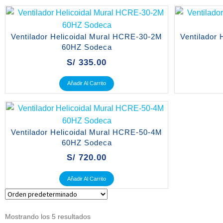
Ventilador Helicoidal Mural HCRE-30-2M
Ventilador
60HZ Sodeca
S/
335.00
Añadir Al Carrito
Ventilador Helicoidal Mural HCRE-50-4M
60HZ Sodeca
S/
720.00
Añadir Al Carrito
Mostrando los 5 resultados