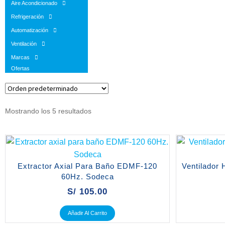
Aire Acondicionado
Refrigeración
Automatización
Ventilación
Marcas
Ofertas
Mostrando los 5 resultados
Extractor Axial Para Baño EDMF-120
Ventilador
60Hz. Sodeca
S/
105.00
Añadir Al Carrito