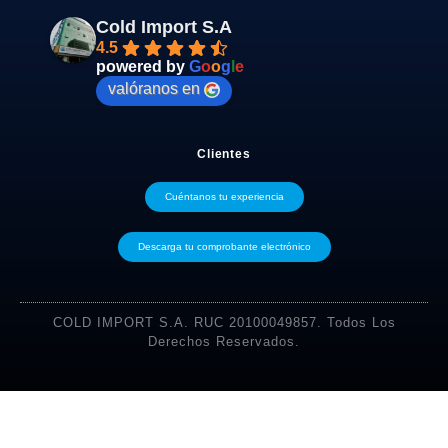
Cold Import S.A
4.5
powered by
G
o
o
g
l
e
valóranos en
Clientes
Cuéntanos tu experiencia
Descarga tu comprobante electrónico
COLD IMPORT S.A. RUC 20100049857. Todos Los
Derechos Reservados.