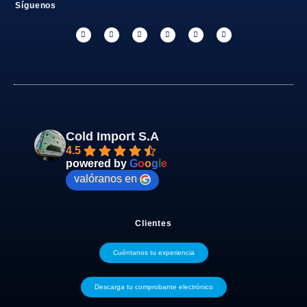
Síguenos
Cold Import S.A
4.5
powered by
G
o
o
g
l
e
valóranos en
Clientes
Cuéntanos tu experiencia
Descarga tu comprobante electrónico