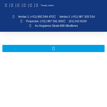
Tienda online
Ventas 1: (+51) 992 594 470
Ventas 2: (+51) 967 303 534
Proyectos: (+51) 997 561 600
(01) 242 9100
Av. Angamos Oeste 686 Miraflores