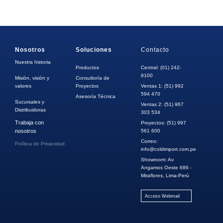
Nosotros
Soluciones
Contacto
Nuestra historia
Productos
Central: (01) 242-
9100
Misión, visión y
Consultoría de
valores
Proyectos
Ventas 1: (51) 992
594 470
Asesoría Técnica
Sucursales y
Ventas 2: (51) 967
Distribuidoras
303 534
Trabaja con
Proyectos: (51) 997
nosotros
561 600
Correo:
Política de Privacidad
info@coldimport.com.pe
Showroom: Av
Angamos Oeste 686 -
Miraflores, Lima-Perú
Acceso Webmail