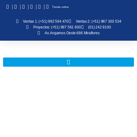
Tienda online
Ventas 1: (+51) 992 594 470
Ventas 2: (+51) 967 303 534
Proyectos: (+51) 997 561 600
(01) 242 9100
Av. Angamos Oeste 686 Miraflores