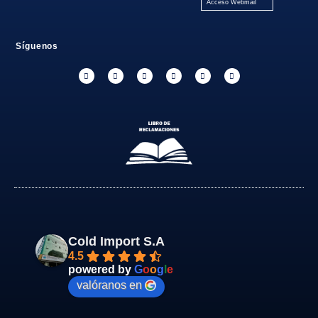
Acceso Webmail
Síguenos
Cold Import S.A
4.5
powered by
G
o
o
g
l
e
valóranos en