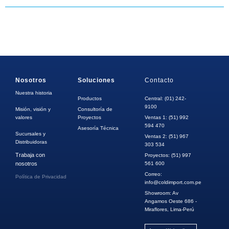
Nosotros
Soluciones
Contacto
Nuestra historia
Productos
Central: (01) 242-
9100
Misión, visión y
Consultoría de
valores
Proyectos
Ventas 1: (51) 992
594 470
Asesoría Técnica
Sucursales y
Ventas 2: (51) 967
Distribuidoras
303 534
Trabaja con
Proyectos: (51) 997
nosotros
561 600
Correo:
Política de Privacidad
info@coldimport.com.pe
Showroom: Av
Angamos Oeste 686 -
Miraflores, Lima-Perú