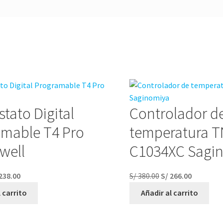
tato Digital
Controlador d
amable T4 Pro
temperatura T
well
C1034XC Sagi
238.00
S/
380.00
S/
266.00
 carrito
Añadir al carrito