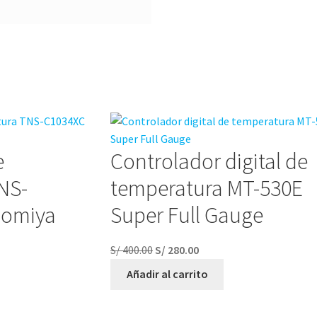
e
Controlador digital de
NS-
temperatura MT-530E
nomiya
Super Full Gauge
S/
400.00
S/
280.00
Añadir al carrito