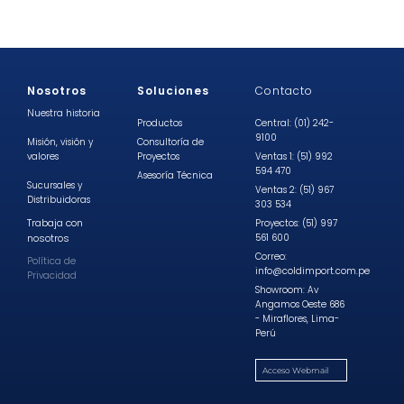
Nosotros
Soluciones
Contacto
Nuestra historia
Productos
Central: (01) 242-
9100
Misión, visión y
Consultoría de
valores
Proyectos
Ventas 1: (51) 992
594 470
Asesoría Técnica
Sucursales y
Ventas 2: (51) 967
Distribuidoras
303 534
Trabaja con
Proyectos: (51) 997
nosotros
561 600
Correo:
Política de
info@coldimport.com.pe
Privacidad
Showroom: Av
Angamos Oeste 686
- Miraflores, Lima-
Perú
Acceso Webmail