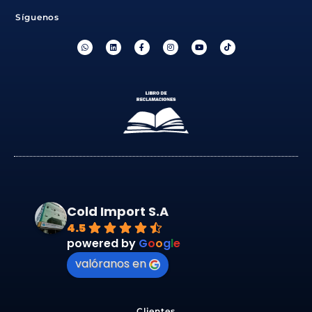
Síguenos
Cold Import S.A
4.5
powered by
G
o
o
g
l
e
valóranos en
Clientes