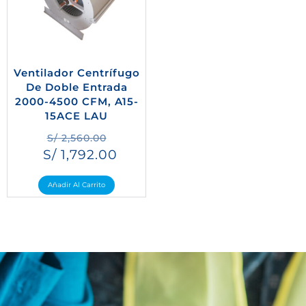
Ventilador Centrífugo
De Doble Entrada
2000-4500 CFM, A15-
15ACE LAU
S/
2,560.00
S/
1,792.00
Añadir Al Carrito