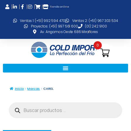
Tienda online
Ventas 1: (+51) 992 594 470
Ventas 2: (+51) 967 303 534
Proyectos: (+51) 997 561 600
(01) 242 9100
Av. Angamos Oeste 686 Miraflores
0
Inicio
Marcas
CAREL