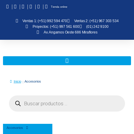
Tienda online
Ventas 1: (+51) 992 594 470
Ventas 2: (+51) 967 303 534
Proyectos: (+51) 997 561 600
(01) 242 9100
Av. Angamos Oeste 686 Miraflores
Inicio
Accesorios
Accesorios