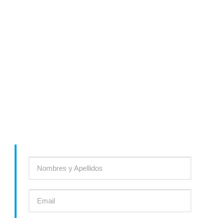
LÍDERES EN AIRE ACONDICIONADO Y
REFRIGERACIÓN INDUSTRIAL
Comunícate con nosotros y te asesoraremos para encontrar la
solución ideal a tu proyecto ó el producto que necesites.