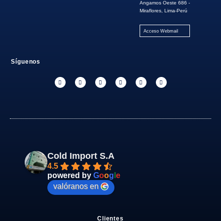
Angamos Oeste 686 -
Miraflores, Lima-Perú
Acceso Webmail
Síguenos
Cold Import S.A
4.5
powered by
G
o
o
g
l
e
valóranos en
Clientes