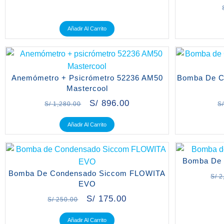
Añadir Al Carrito
Anemómetro + Psicrómetro 52236 AM50
Bomba De Co
Mastercool
S/
896.00
S/
1,280.00
S
Añadir Al Carrito
Bomba De 
Bomba De Condensado Siccom FLOWITA
S/
2
EVO
S/
175.00
S/
250.00
Añadir Al Carrito