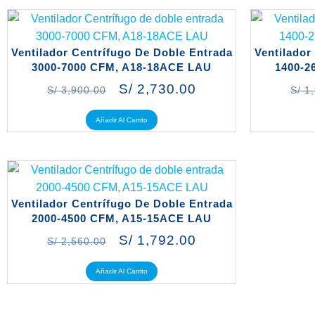
Ventilador Centrífugo De Doble Entrada
Ventilador
3000-7000 CFM, A18-18ACE LAU
1400-2
S/
2,730.00
S/
3,900.00
S/
1,
Añadir Al Carrito
Ventilador Centrífugo De Doble Entrada
2000-4500 CFM, A15-15ACE LAU
S/
1,792.00
S/
2,560.00
Añadir Al Carrito