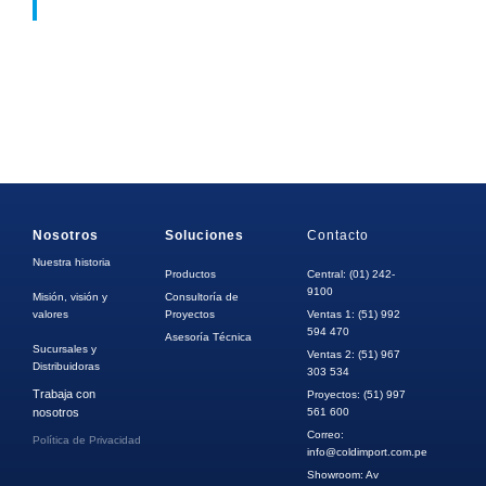
Nosotros
Soluciones
Contacto
Nuestra historia
Productos
Central: (01) 242-
9100
Misión, visión y
Consultoría de
valores
Proyectos
Ventas 1: (51) 992
594 470
Asesoría Técnica
Sucursales y
Ventas 2: (51) 967
Distribuidoras
303 534
Trabaja con
Proyectos: (51) 997
nosotros
561 600
Correo:
Política de Privacidad
info@coldimport.com.pe
Showroom: Av