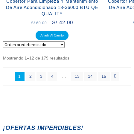
Cobertor Para Limpieza Y Mantenimiento
Cobertor P
De Aire Acondicionado 18-36000 BTU QE
De Aire Ac
QUALITY
S/
42.00
S/
60.00
Añadir Al Carrito
Mostrando 1–12 de 179 resultados
1
2
3
4
…
13
14
15
¡OFERTAS IMPERDIBLES!