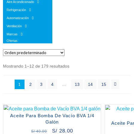
Aire Acondicionado
Refrigeración
Automatización
Ventilación
Marcas
Ofertas
Mostrando 1–12 de 179 resultados
1
2
3
4
…
13
14
15
Aceite Para Bomba De Vacío BVA 1/4
Galón
Aceite Pa
S/
28.00
S/
40.00