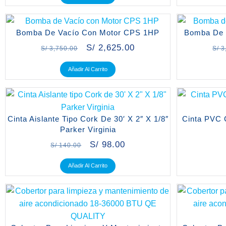
Bomba De Vacío Con Motor CPS 1HP
Bomba De 
S/
2,625.00
S/
3,750.00
S/
3
Añadir Al Carrito
Cinta Aislante Tipo Cork De 30′ X 2″ X 1/8″
Cinta PVC
Parker Virginia
S/
98.00
S/
140.00
Añadir Al Carrito