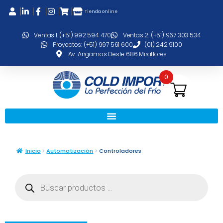
Tienda online
Ventas 1: (+51) 992 594 470
Ventas 2: (+51) 967 303 534
Proyectos: (+51) 997 561 600
(01) 242 9100
Av. Angamos Oeste 686 Miraflores
0
Inicio
Automatización
Controladores