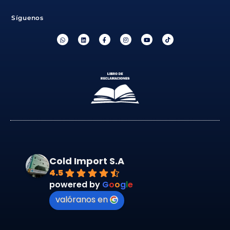
Síguenos
Cold Import S.A
4.5
powered by
G
o
o
g
l
e
valóranos en