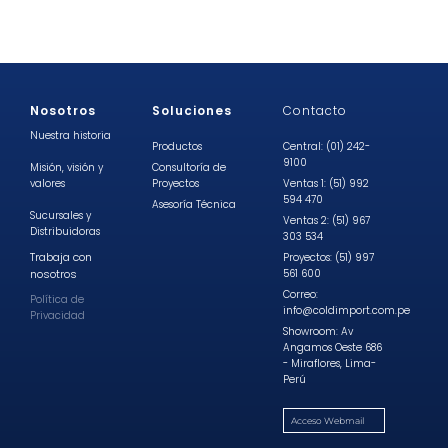
Nosotros
Soluciones
Contacto
Nuestra historia
Productos
Central: (01) 242-
9100
Misión, visión y
Consultoría de
valores
Proyectos
Ventas 1: (51) 992
594 470
Asesoría Técnica
Sucursales y
Ventas 2: (51) 967
Distribuidoras
303 534
Trabaja con
Proyectos: (51) 997
nosotros
561 600
Correo:
Política de
info@coldimport.com.pe
Privacidad
Showroom: Av
Angamos Oeste 686
- Miraflores, Lima-
Perú
Acceso Webmail