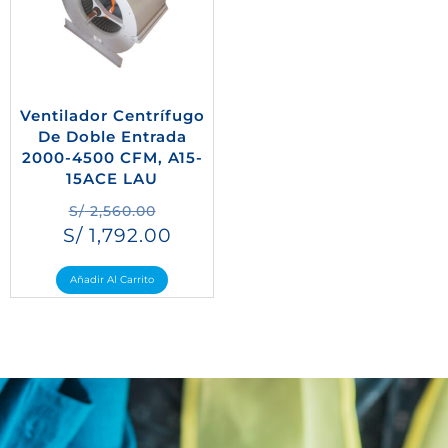
Ventilador Centrífugo
De Doble Entrada
2000-4500 CFM, A15-
15ACE LAU
S/
2,560.00
S/
1,792.00
Añadir Al Carrito