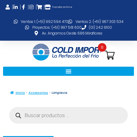
Tienda online
Ventas 1: (+51) 992 594 470
Ventas 2: (+51) 967 303 534
Proyectos: (+51) 997 561 600
(01) 242 9100
Av. Angamos Oeste 686 Miraflores
0
Inicio
Accesorios
Limpieza