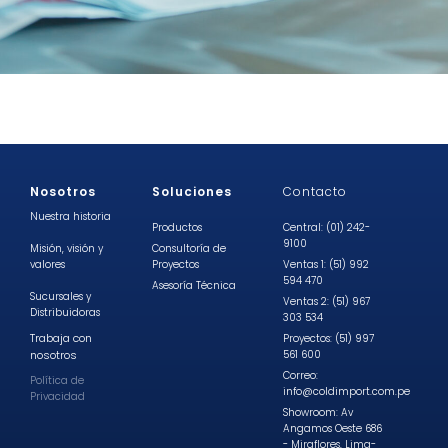
Nosotros
Soluciones
Contacto
Nuestra historia
Productos
Central: (01) 242-
9100
Misión, visión y
Consultoría de
valores
Proyectos
Ventas 1: (51) 992
594 470
Asesoría Técnica
Sucursales y
Ventas 2: (51) 967
Distribuidoras
303 534
Trabaja con
Proyectos: (51) 997
nosotros
561 600
Correo:
Política de
info@coldimport.com.pe
Privacidad
Showroom: Av
Angamos Oeste 686
- Miraflores, Lima-