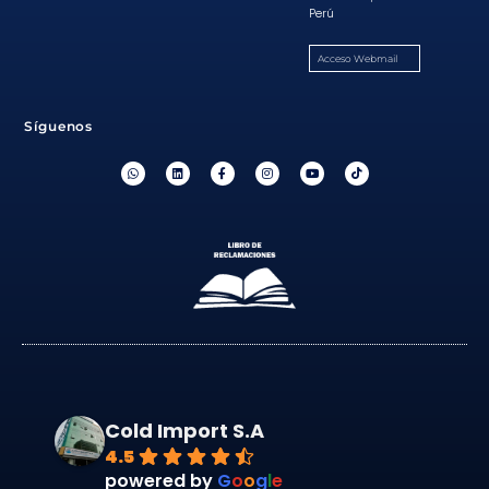
Perú
Acceso Webmail
Síguenos
Cold Import S.A
4.5
powered by
G
o
o
g
l
e