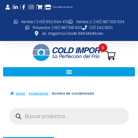
Tienda online
Ventas 1: (+51) 992 594 470
Ventas 2: (+51) 967 303 534
Proyectos: (+51) 997 561 600
(01) 242 9100
Av. Angamos Oeste 686 Miraflores
0
Inicio
Accesorios
Bomba de condensado