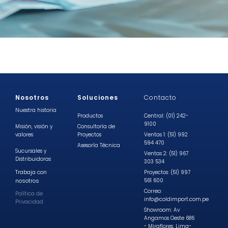
Nosotros
Soluciones
Contacto
Nuestra historia
Productos
Central: (01) 242-
9100
Misión, visión y
Consultoría de
valores
Proyectos
Ventas 1: (51) 992
594 470
Asesoría Técnica
Sucursales y
Ventas 2: (51) 967
Distribuidoras
303 534
Trabaja con
Proyectos: (51) 997
nosotros
561 600
Correo:
Política de
info@coldimport.com.pe
Privacidad
Showroom: Av
Angamos Oeste 686
- Miraflores, Lima-