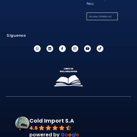
Perú
Acceso Webmail
Síguenos
Cold Import S.A
4.5
powered by
G
o
o
g
l
e