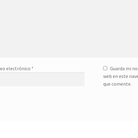
eo electrónico
*
Guarda mi no
web en este nav
que comente.