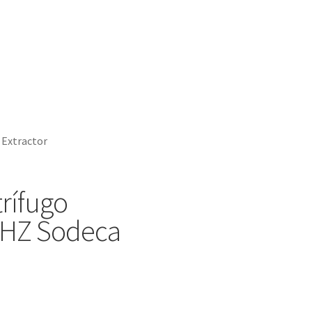
Extractor
trífugo
0HZ Sodeca