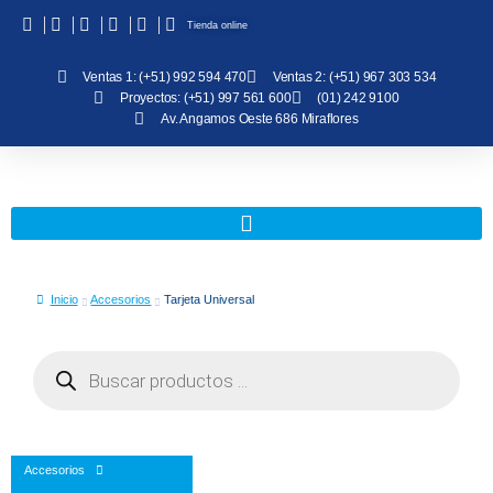
Tienda online
Ventas 1: (+51) 992 594 470
Ventas 2: (+51) 967 303 534
Proyectos: (+51) 997 561 600
(01) 242 9100
Av. Angamos Oeste 686 Miraflores
Inicio
Accesorios
Tarjeta Universal
Accesorios