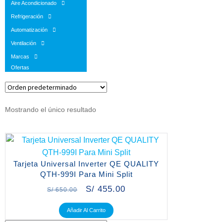
Aire Acondicionado
Refrigeración
Automatización
Ventilación
Marcas
Ofertas
Mostrando el único resultado
Tarjeta Universal Inverter QE QUALITY
QTH-999I Para Mini Split
S/
455.00
S/
650.00
Añadir Al Carrito