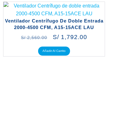
Ventilador Centrífugo De Doble Entrada
2000-4500 CFM, A15-15ACE LAU
S/
1,792.00
S/
2,560.00
Añadir Al Carrito
LÍDERES EN AIRE ACONDICIONADO Y
REFRIGERACIÓN INDUSTRIAL
Comunícate con nosotros y te asesoraremos para encontrar la
solución ideal a tu proyecto ó el producto que necesites.