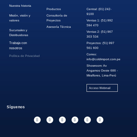
Nuestra historia
Productos
Central: (01) 242-
9100
Misión, visión y
Consultoría de
valores
Proyectos
Ventas 1: (51) 992
594 470
Asesoría Técnica
Sucursales y
Ventas 2: (51) 967
Distribuidoras
303 534
Trabaja con
Proyectos: (51) 997
nosotros
561 600
Correo:
Política de Privacidad
info@coldimport.com.pe
Showroom: Av
Angamos Oeste 686 -
Miraflores, Lima-Perú
Acceso Webmail
Síguenos