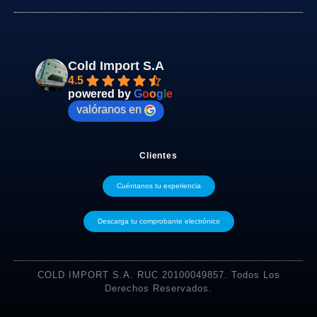
Cold Import S.A
4.5
powered by
G
o
o
g
l
e
valóranos en
Clientes
Cuéntanos tu experiencia
Descarga tu comprobante electrónico
COLD IMPORT S.A. RUC 20100049857. Todos Los
Derechos Reservados.