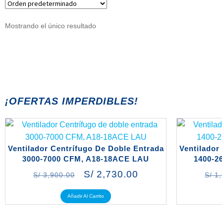
Mostrando el único resultado
¡OFERTAS IMPERDIBLES!
Ventilador Centrífugo De Doble Entrada
Ventilador
3000-7000 CFM, A18-18ACE LAU
1400-2
S/
2,730.00
S/
3,900.00
S/
1,
Añadir Al Carrito