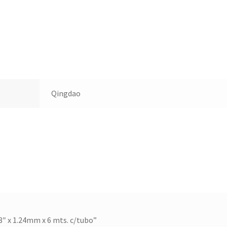
Qingdao
/8″ x 1.24mm x 6 mts. c/tubo”