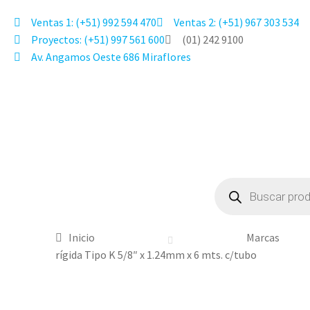
Ventas 1: (+51) 992 594 470
Ventas 2: (+51) 967 303 534
Proyectos: (+51) 997 561 600
(01) 242 9100
Av. Angamos Oeste 686 Miraflores
Inicio
Marcas
rígida Tipo K 5/8″ x 1.24mm x 6 mts. c/tubo