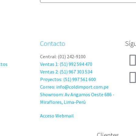
Contacto
Síg
Central: (01) 242-9100
ctos
Ventas 1: (51) 992 594 470
Ventas 2: (51) 967 303 534
Proyectos: (51) 997 561 600
Correo: info@coldimport.com.pe
Showroom: Av Angamos Oeste 686 -
Miraflores, Lima-Perú
Acceso Webmail
Clientes