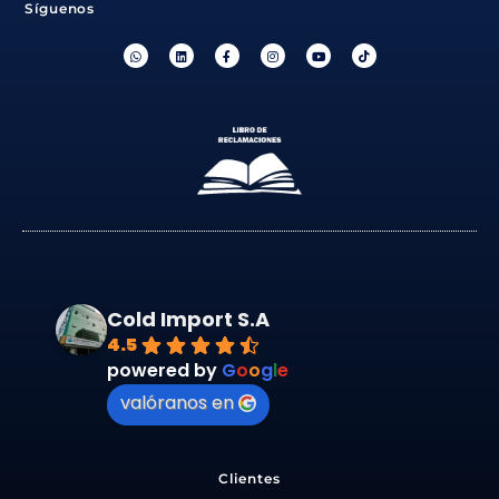
Síguenos
Cold Import S.A
4.5
powered by
G
o
o
g
l
e
valóranos en
Clientes