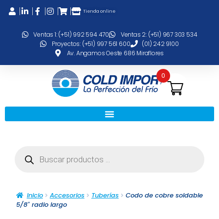
Tienda online
Ventas 1: (+51) 992 594 470
Ventas 2: (+51) 967 303 534
Proyectos: (+51) 997 561 600
(01) 242 9100
Av. Angamos Oeste 686 Miraflores
0
Inicio
Accesorios
Tuberías
Codo de cobre soldable
5/8″ radio largo