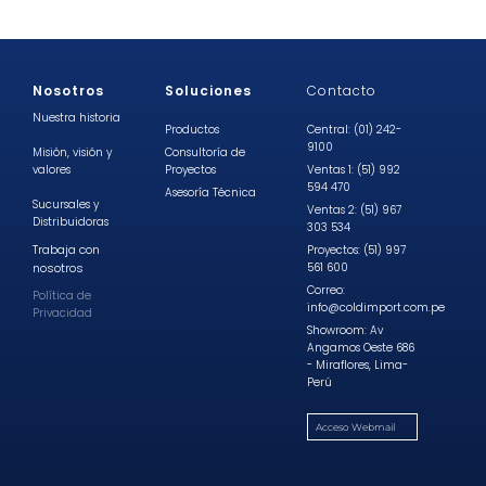
Nosotros
Soluciones
Contacto
Nuestra historia
Productos
Central: (01) 242-
9100
Misión, visión y
Consultoría de
valores
Proyectos
Ventas 1: (51) 992
594 470
Asesoría Técnica
Sucursales y
Ventas 2: (51) 967
Distribuidoras
303 534
Trabaja con
Proyectos: (51) 997
nosotros
561 600
Correo:
Política de
info@coldimport.com.pe
Privacidad
Showroom: Av
Angamos Oeste 686
- Miraflores, Lima-
Perú
Acceso Webmail