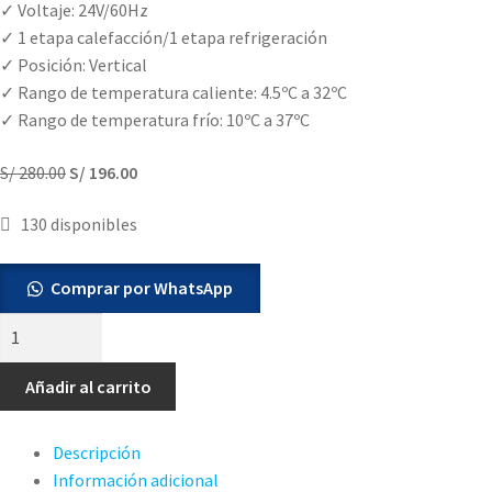
✓ Voltaje: 24V/60Hz
✓ 1 etapa calefacción/1 etapa refrigeración
✓ Posición: Vertical
✓ Rango de temperatura caliente: 4.5ºC a 32ºC
✓ Rango de temperatura frío: 10ºC a 37ºC
El
El
S/
280.00
S/
196.00
precio
precio
130 disponibles
original
actual
era:
es:
S/ 280.00.
S/ 196.00.
Comprar por WhatsApp
Termostato
Digital
Pro
Añadir al carrito
1000
Honeywell
Descripción
cantidad
Información adicional