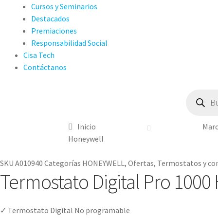
Cursos y Seminarios
Destacados
Premiaciones
Responsabilidad Social
Cisa Tech
Contáctanos
Búsqueda
de
producto
Inicio
Marc
Honeywell
SKU
A010940
Categorías
HONEYWELL
,
Ofertas
,
Termostatos y co
Termostato Digital Pro 1000
✓ Termostato Digital No programable