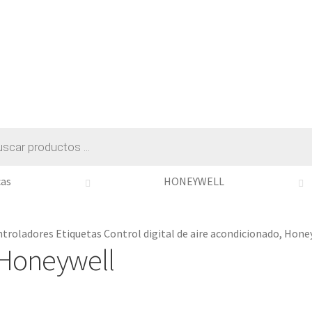
s
as
HONEYWELL
ntroladores
Etiquetas
Control digital de aire acondicionado
,
Hone
 Honeywell