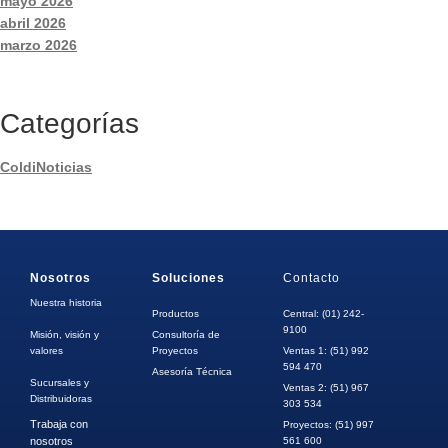
mayo 2026
abril 2026
marzo 2026
Categorías
ColdiNoticias
Nosotros
Soluciones
Contacto
Nuestra historia
Productos
Central: (01) 242-
9100
Misión, visión y
Consultoría de
valores
Proyectos
Ventas 1: (51) 992
594 470
Asesoría Técnica
Sucursales y
Ventas 2: (51) 967
Distribuidoras
303 534
Trabaja con
Proyectos: (51) 997
nosotros
561 600