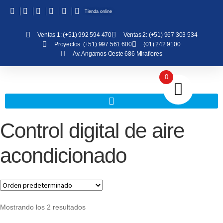
Tienda online
Ventas 1: (+51) 992 594 470
Ventas 2: (+51) 967 303 534
Proyectos: (+51) 997 561 600
(01) 242 9100
Av. Angamos Oeste 686 Miraflores
0
Control digital de aire
acondicionado
Mostrando los 2 resultados