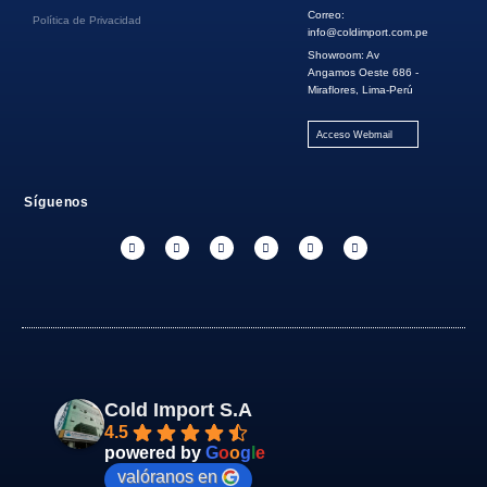
Correo:
Política de Privacidad
info@coldimport.com.pe
Showroom: Av
Angamos Oeste 686 -
Miraflores, Lima-Perú
Acceso Webmail
Síguenos
Cold Import S.A
4.5
powered by
G
o
o
g
l
e
valóranos en