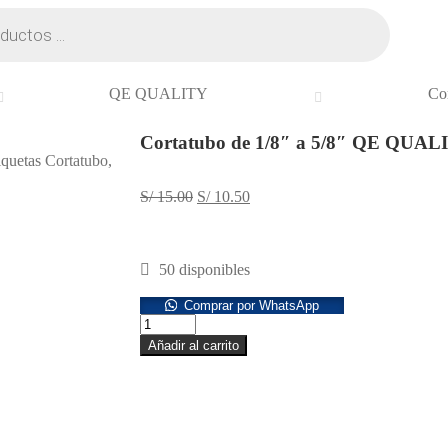
QE QUALITY
Co
Cortatubo de 1/8″ a 5/8″ QE QUAL
iquetas
Cortatubo
,
S/
15.00
S/
10.50
50 disponibles
Comprar por WhatsApp
Añadir al carrito