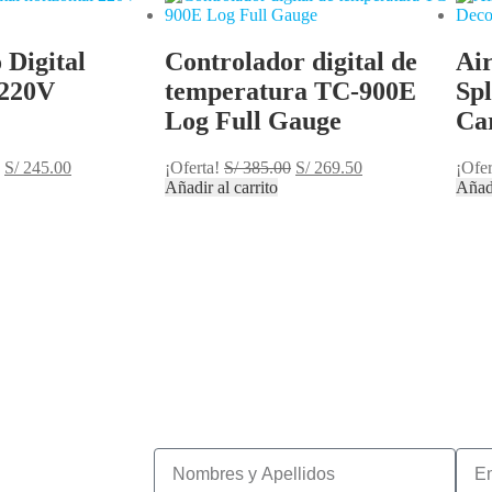
 Digital
Controlador digital de
Ai
 220V
temperatura TC-900E
Spl
Log Full Gauge
Ca
S/
245.00
¡Oferta!
S/
385.00
S/
269.50
¡Ofer
Añadir al carrito
Añadi