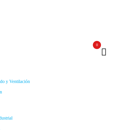
0
do y Ventilación
ón
ustrial
l