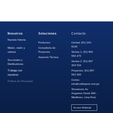
Nosotros
Soluciones
Contacto
Nuestra historia
Productos
Central: (01) 242-
9100
Misión, visión y
Consultoría de
valores
Proyectos
Ventas 1: (51) 992
594 470
Asesoría Técnica
Sucursales y
Ventas 2: (51) 967
Distribuidoras
303 534
Trabaja con
Proyectos: (51) 997
nosotros
561 600
Correo:
Política de Privacidad
info@coldimport.com.pe
Showroom: Av
Angamos Oeste 686 -
Miraflores, Lima-Perú
Acceso Webmail