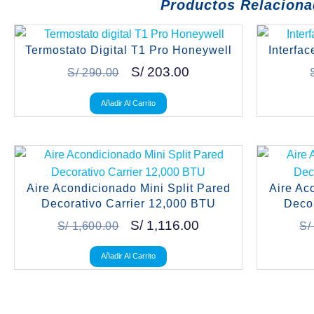
Productos Relacion
Termostato Digital T1 Pro Honeywell
Interfa
S/
203.00
S/
290.00
Añadir Al Carrito
Aire Acondicionado Mini Split Pared
Aire Ac
Decorativo Carrier 12,000 BTU
Decor
S/
1,116.00
S/
1,600.00
S/
Añadir Al Carrito