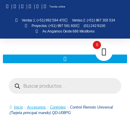
Tienda online
Ventas 1: (+51) 992 594 470
Ventas 2: (+51) 967 303 534
Proyectos: (+51) 997 561 600
(01) 242 9100
Av. Angamos Oeste 686 Miraflores
0
Inicio
Accesorios
Controles
Control Remoto Universal
(Tarjeta principal mando) QD-U08PG