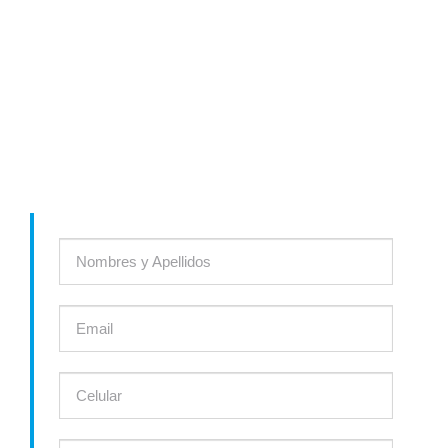
LÍDERES EN AIRE ACONDICIONADO Y REFRIGERACIÓN
INDUSTRIAL
Comunícate con nosotros y te asesoraremos para encontrar la
solución ideal a tu proyecto ó el producto que necesites.