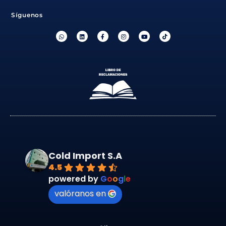
Síguenos
Cold Import S.A
4.5
powered by
G
o
o
g
l
e
valóranos en