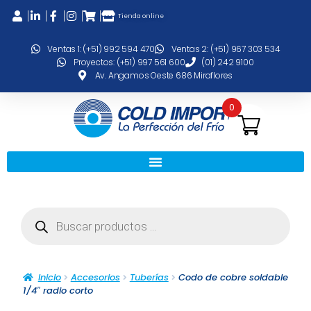
Tienda online
Ventas 1: (+51) 992 594 470
Ventas 2: (+51) 967 303 534
Proyectos: (+51) 997 561 600
(01) 242 9100
Av. Angamos Oeste 686 Miraflores
0
Inicio
Accesorios
Tuberías
Codo de cobre soldable
1/4″ radio corto