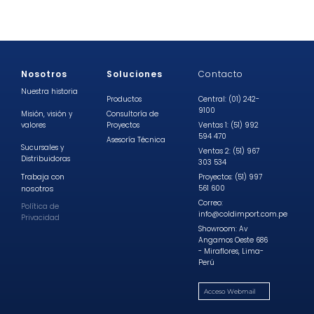
Nosotros
Soluciones
Contacto
Nuestra historia
Productos
Central: (01) 242-
9100
Misión, visión y
Consultoría de
valores
Proyectos
Ventas 1: (51) 992
594 470
Asesoría Técnica
Sucursales y
Ventas 2: (51) 967
Distribuidoras
303 534
Trabaja con
Proyectos: (51) 997
nosotros
561 600
Correo:
Política de
info@coldimport.com.pe
Privacidad
Showroom: Av
Angamos Oeste 686
- Miraflores, Lima-
Perú
Acceso Webmail