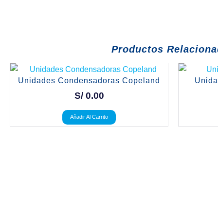
Productos Relacion
Unidades Condensadoras Copeland
Unida
S/
0.00
Añadir Al Carrito