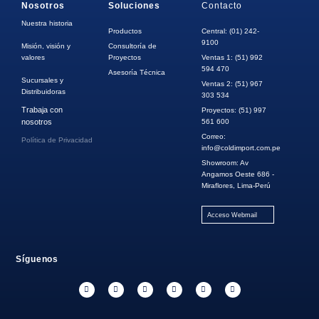
Nosotros
Soluciones
Contacto
Nuestra historia
Productos
Central: (01) 242-
9100
Misión, visión y
Consultoría de
valores
Proyectos
Ventas 1: (51) 992
594 470
Asesoría Técnica
Sucursales y
Ventas 2: (51) 967
Distribuidoras
303 534
Trabaja con
Proyectos: (51) 997
nosotros
561 600
Correo:
Política de Privacidad
info@coldimport.com.pe
Showroom: Av
Angamos Oeste 686 -
Miraflores, Lima-Perú
Acceso Webmail
Síguenos