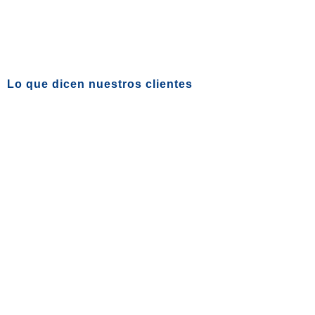
Lo que dicen nuestros clientes
LÍDERES EN AIRE ACONDICIONADO Y REFRIGERACIÓN
INDUSTRIAL
Comunícate con nosotros y te asesoraremos para encontrar la