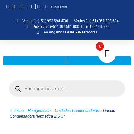
Tienda online
Ventas 1: (+51) 992 594 470
Ventas 2: (+51) 967 303 534
Proyectos: (+51) 997 561 600
(01) 242 9100
Av. Angamos Oeste 686 Miraflores
0
Inicio
Refrigeración
Unidades Condensadoras
Unidad
Condensadora hermética 2.5HP