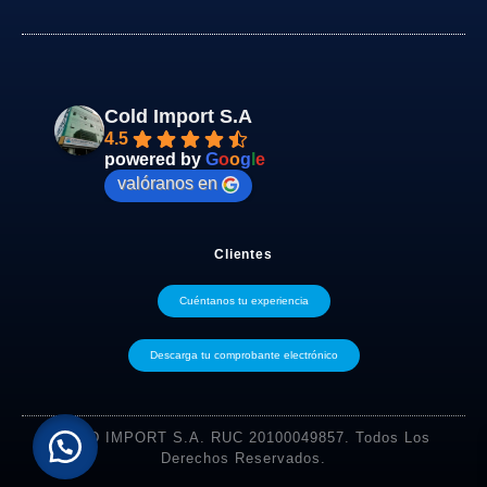
Cold Import S.A
4.5
powered by
G
o
o
g
l
e
valóranos en
Clientes
Cuéntanos tu experiencia
Descarga tu comprobante electrónico
COLD IMPORT S.A. RUC 20100049857. Todos Los
Derechos Reservados.