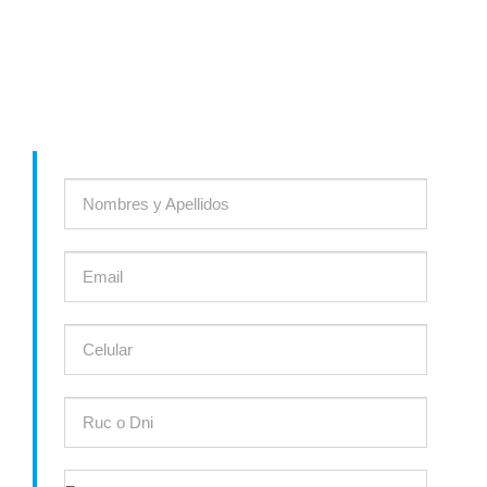
INDUSTRIAL
Comunícate con nosotros y te asesoraremos para encontrar la
solución ideal a tu proyecto ó el producto que necesites.