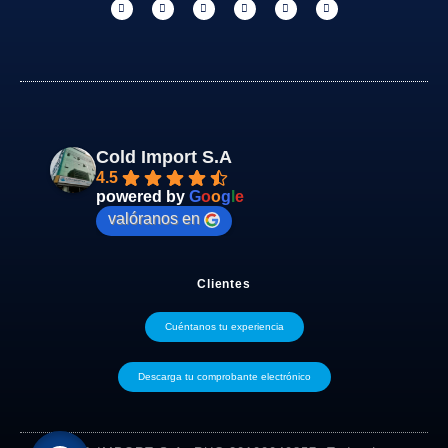
Cold Import S.A
4.5
powered by
G
o
o
g
l
e
valóranos en
Clientes
Cuéntanos tu experiencia
Descarga tu comprobante electrónico