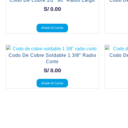
Codo De Cobre 1/2″ 90° Radio Largo
Codo De
S/
0.00
Añadir Al Carrito
Codo De Cobre Soldable 1 3/8″ Radio
Codo De
Corto
S/
0.00
Añadir Al Carrito