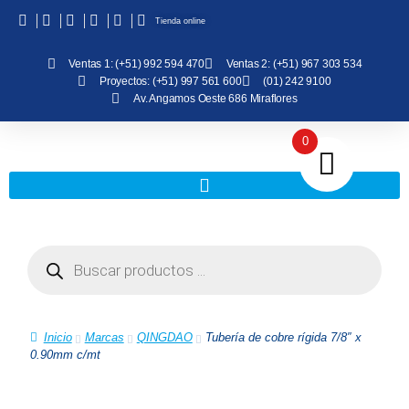
Tienda online
Ventas 1: (+51) 992 594 470
Ventas 2: (+51) 967 303 534
Proyectos: (+51) 997 561 600
(01) 242 9100
Av. Angamos Oeste 686 Miraflores
0
Inicio
Marcas
QINGDAO
Tubería de cobre rígida 7/8″ x
0.90mm c/mt