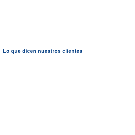
Lo que dicen nuestros clientes
LÍDERES EN AIRE ACONDICIONADO Y REFRIGERACIÓN