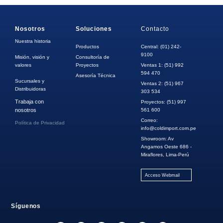
Nosotros
Soluciones
Contacto
Nuestra historia
Productos
Central: (01) 242-
9100
Misión, visión y
Consultoría de
valores
Proyectos
Ventas 1: (51) 992
594 470
Asesoría Técnica
Sucursales y
Ventas 2: (51) 967
Distribuidoras
303 534
Trabaja con
Proyectos: (51) 997
nosotros
561 600
Correo:
Política de Privacidad
info@coldimport.com.pe
Showroom: Av
Angamos Oeste 686 -
Miraflores, Lima-Perú
Acceso Webmail
Síguenos