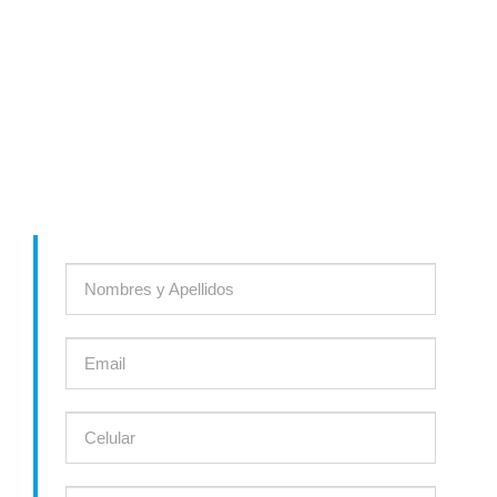
LÍDERES EN AIRE ACONDICIONADO Y REFRIGERACIÓN
INDUSTRIAL
Comunícate con nosotros y te asesoraremos para encontrar la
solución ideal a tu proyecto ó el producto que necesites.