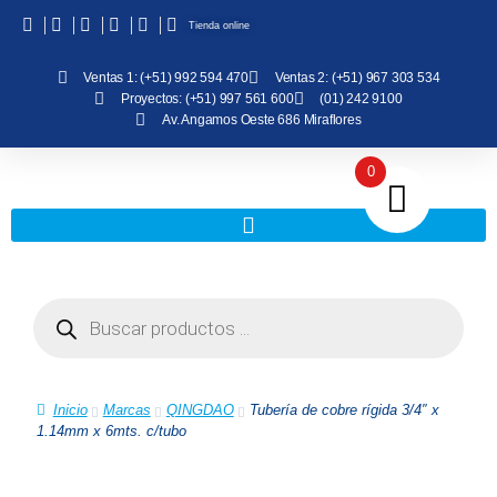
Tienda online
Ventas 1: (+51) 992 594 470
Ventas 2: (+51) 967 303 534
Proyectos: (+51) 997 561 600
(01) 242 9100
Av. Angamos Oeste 686 Miraflores
0
Inicio
Marcas
QINGDAO
Tubería de cobre rígida 3/4″ x
1.14mm x 6mts. c/tubo