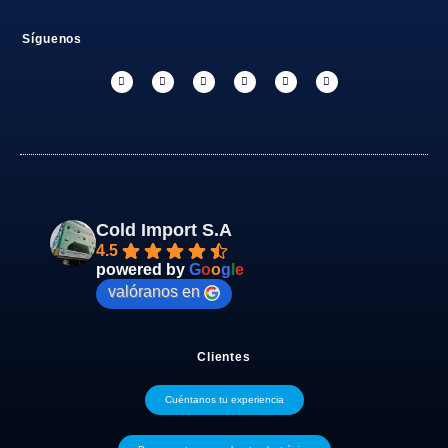
Síguenos
Cold Import S.A
4.5
powered by
G
o
o
g
l
e
valóranos en
Clientes
Cuéntanos tu experiencia