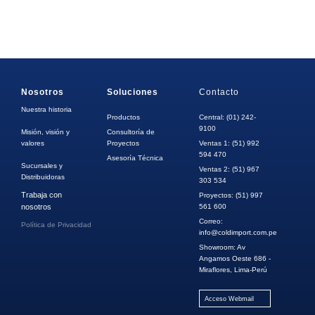
Nosotros
Soluciones
Contacto
Nuestra historia
Productos
Central: (01) 242-
9100
Misión, visión y
Consultoría de
valores
Proyectos
Ventas 1: (51) 992
594 470
Asesoría Técnica
Sucursales y
Ventas 2: (51) 967
Distribuidoras
303 534
Trabaja con
Proyectos: (51) 997
nosotros
561 600
Correo:
Política de Privacidad
info@coldimport.com.pe
Showroom: Av
Angamos Oeste 686 -
Miraflores, Lima-Perú
Acceso Webmail