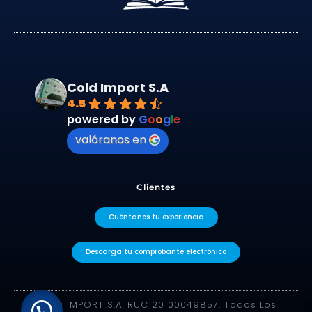
Cold Import S.A
4.5
powered by
G
o
o
g
l
e
valóranos en
Clientes
Cuéntanos tu experiencia
Descarga tu comprobante electrónico
COLD IMPORT S.A. RUC 20100049857. Todos Los