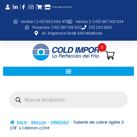
Tienda online
Ventas 1: (+51) 992 594 470
Ventas 2: (+51) 967 303 534
Proyectos: (+51) 997 561 600
(01) 242 9100
Av. Angamos Oeste 686 Miraflores
0
Inicio
Marcas
QINGDAO
Tubería de cobre rígida 2
1/8″ x 1.60mm c/mt