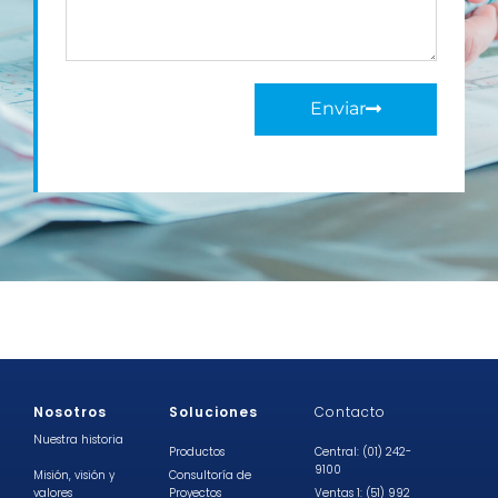
Enviar
Nosotros
Soluciones
Contacto
Nuestra historia
Productos
Central: (01) 242-
9100
Misión, visión y
Consultoría de
valores
Proyectos
Ventas 1: (51) 992