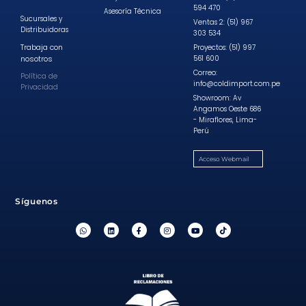
594 470
Asesoría Técnica
Sucursales y
Ventas 2: (51) 967
Distribuidoras
303 534
Trabaja con
Proyectos: (51) 997
nosotros
561 600
Correo:
Política de
info@coldimport.com.pe
Privacidad
Showroom: Av
Angamos Oeste 686
- Miraflores, Lima-
Perú
Acceso Webmail
Síguenos