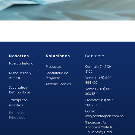
Nosotros
Soluciones
Contacto
Nuestra historia
Productos
Central: (01) 242-
9100
Misión, visión y
Consultoría de
valores
Proyectos
Ventas 1: (51) 992
594 470
Asesoría Técnica
Sucursales y
Ventas 2: (51) 967
Distribuidoras
303 534
Trabaja con
Proyectos: (51) 997
nosotros
561 600
Correo:
Política de
info@coldimport.com.pe
Privacidad
Showroom: Av
Angamos Oeste 686
- Miraflores, Lima-