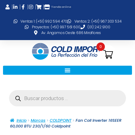
Tienda online
Ventas 1: (+51) 992 594 470
Ventas 2: (+51) 967 303 534
Proyectos: (+51) 997 561 600
(01) 242 9100
Av. Angamos Oeste 686 Miraflores
0
Inicio
Marcas
COLDPOINT
Fan Coil Inverter 16SEER
60,000 BTU 230/1/60 Coldpoint