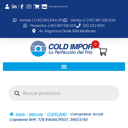
Tienda online
Ventas 1: (+51) 992 594 470
Ventas 2: (+51) 967 303 534
Proyectos: (+51) 997 561 600
(01) 242 9100
Av. Angamos Oeste 686 Miraflores
0
Inicio
Marcas
COPELAND
Compresor Scroll
Copeland 6HP, T/B R404A/R507, 380/3/60