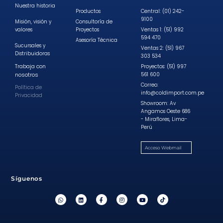
Nuestra historia
Productos
Central: (01) 242-
9100
Misión, visión y
Consultoría de
valores
Proyectos
Ventas 1: (51) 992
594 470
Asesoría Técnica
Sucursales y
Ventas 2: (51) 967
Distribuidoras
303 534
Trabaja con
Proyectos: (51) 997
nosotros
561 600
Correo:
Política de
info@coldimport.com.pe
Privacidad
Showroom: Av
Angamos Oeste 686
- Miraflores, Lima-
Perú
Acceso Webmail
Síguenos