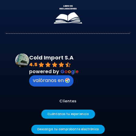
Cold Import S.A
4.5
powered by
G
o
o
g
l
e
valóranos en
Clientes
Cuéntanos tu experiencia
Descarga tu comprobante electrónico