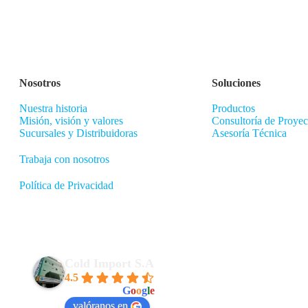
Nosotros
Soluciones
Nuestra historia
Productos
Misión, visión y valores
Consultoría de Proyec
Sucursales y Distribuidoras
Asesoría Técnica
Trabaja con nosotros
Política de Privacidad
Cold Import S.A
4.5
powered by
G
o
o
g
l
e
valóranos en