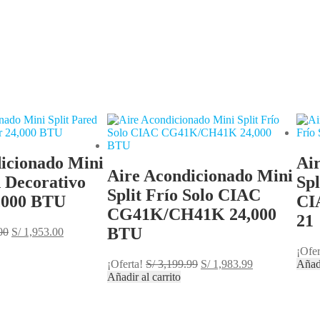
icionado Mini
Ai
Aire Acondicionado Mini
d Decorativo
Spl
Split Frío Solo CIAC
,000 BTU
CI
CG41K/CH41K 24,000
21
BTU
00
S/
1,953.00
¡Ofer
¡Oferta!
S/
3,199.99
S/
1,983.99
Añadi
Añadir al carrito