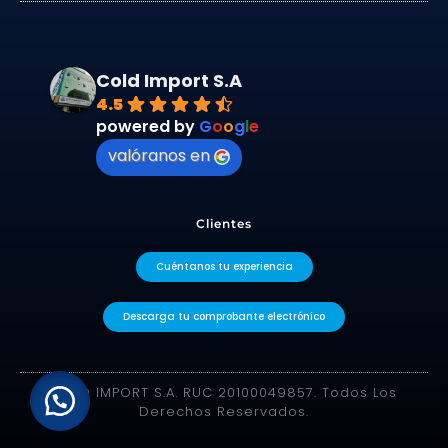
Cold Import S.A
4.5
powered by
G
o
o
g
l
e
valóranos en
Clientes
Cuéntanos tu experiencia
Descarga tu comprobante electrónico
COLD IMPORT S.A. RUC 20100049857. Todos Los
Derechos Reservados.