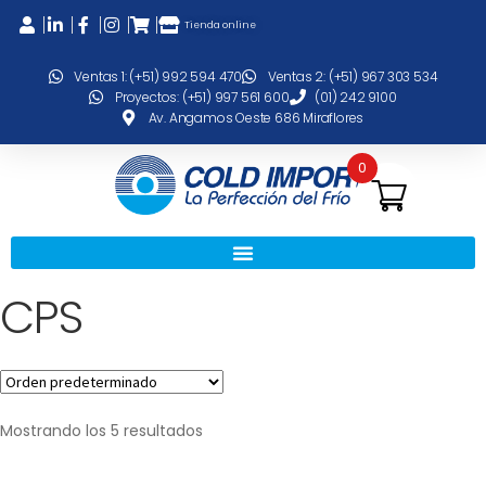
Tienda online
Ventas 1: (+51) 992 594 470
Ventas 2: (+51) 967 303 534
Proyectos: (+51) 997 561 600
(01) 242 9100
Av. Angamos Oeste 686 Miraflores
0
CPS
Mostrando los 5 resultados