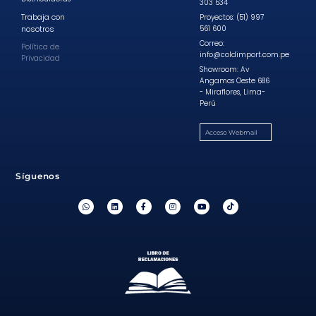
303 534
Trabaja con
Proyectos: (51) 997
nosotros
561 600
Correo:
Política de
info@coldimport.com.pe
Privacidad
Showroom: Av
Angamos Oeste 686
- Miraflores, Lima-
Perú
Acceso Webmail
Síguenos