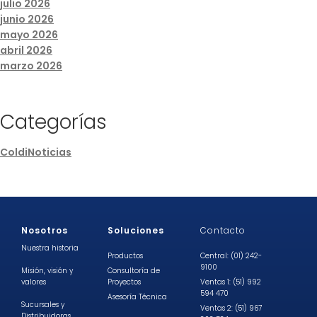
julio 2026
junio 2026
mayo 2026
abril 2026
marzo 2026
Categorías
ColdiNoticias
Nosotros
Soluciones
Contacto
Nuestra historia
Productos
Central: (01) 242-
9100
Misión, visión y
Consultoría de
valores
Proyectos
Ventas 1: (51) 992
594 470
Asesoría Técnica
Sucursales y
Ventas 2: (51) 967
Distribuidoras