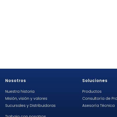
Nosotros
Soluciones
Nuestra historia
Productos
Misión, visión y valores
Consultoría de Pr
Sucursales y Distribuidoras
Asesoría Técnica
Trabaja con nosotros