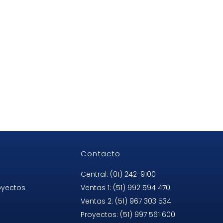
Contacto
Central: (01) 242-9100
oyectos
Ventas 1: (51) 992 594 470
Ventas 2: (51) 967 303 534
Proyectos: (51) 997 561 600