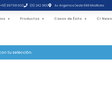
(+51) 997 561 600
(01) 242 9100
Av. Angamos Oeste 686 Miraflores
ios
Productos
Casos de Éxito
CI News
on tu selección.