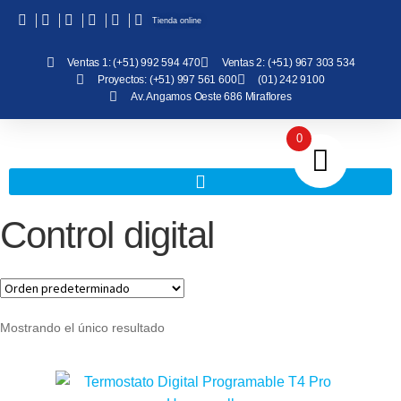
Tienda online
Ventas 1: (+51) 992 594 470
Ventas 2: (+51) 967 303 534
Proyectos: (+51) 997 561 600
(01) 242 9100
Av. Angamos Oeste 686 Miraflores
0
Control digital
Mostrando el único resultado