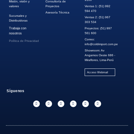
Misión, visión y
Consultoría de
valores
Proyectos
Ventas 1: (51) 992
594 470
Asesoría Técnica
Sucursales y
Ventas 2: (51) 967
Distribuidoras
303 534
Trabaja con
Proyectos: (51) 997
nosotros
561 600
Correo:
Política de Privacidad
info@coldimport.com.pe
Showroom: Av
Angamos Oeste 686 -
Miraflores, Lima-Perú
Acceso Webmail
Síguenos