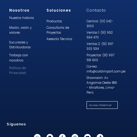
Nosotros
Soluciones
Contacto
Nuestra historia
Productos
Central: (01) 242-
9100
Misión, visión y
Consultoría de
valores
Proyectos
Ventas 1: (51) 992
594 470
Asesoría Técnica
Sucursales y
Ventas 2: (51) 967
Distribuidoras
303 534
Trabaja con
Proyectos: (51) 997
nosotros
561 600
Correo:
Política de
info@coldimport.com.pe
Privacidad
Showroom: Av
Angamos Oeste 686
- Miraflores, Lima-
Perú
Acceso Webmail
Síguenos