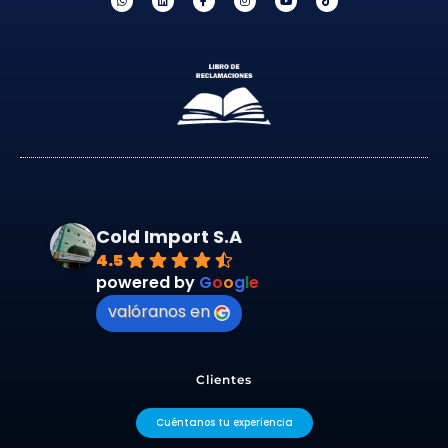
Cold Import S.A
4.5
powered by
G
o
o
g
l
e
valóranos en
Clientes
Cuéntanos tu experiencia