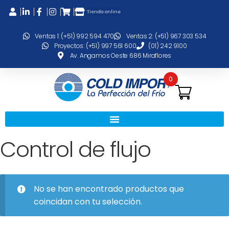
Tienda online
Ventas 1: (+51) 992 594 470
Ventas 2: (+51) 967 303 534
Proyectos: (+51) 997 561 600
(01) 242 9100
Av. Angamos Oeste 686 Miraflores
0
Control de flujo
No se han encontrado productos que
coincidan con tu selección.