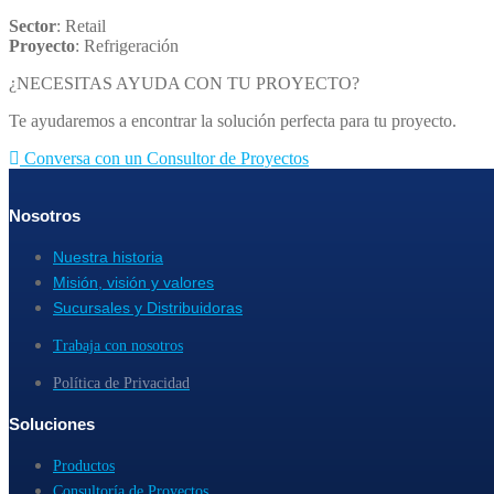
Sector
: Retail
Proyecto
: Refrigeración
¿NECESITAS AYUDA CON TU PROYECTO?
Te ayudaremos a encontrar la solución perfecta para tu proyecto.
Conversa con un Consultor de Proyectos
Nosotros
Nuestra historia
Misión, visión y valores
Sucursales y Distribuidoras
Trabaja con nosotros
Política de Privacidad
Soluciones
Productos
Consultoría de Proyectos