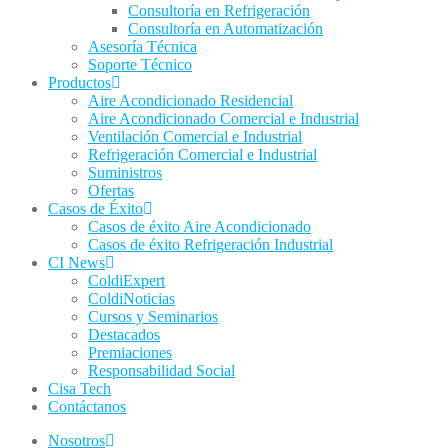
Consultoría en Refrigeración
Consultoría en Automatización
Asesoría Técnica
Soporte Técnico
Productos
Aire Acondicionado Residencial
Aire Acondicionado Comercial e Industrial
Ventilación Comercial e Industrial
Refrigeración Comercial e Industrial
Suministros
Ofertas
Casos de Éxito
Casos de éxito Aire Acondicionado
Casos de éxito Refrigeración Industrial
CI News
ColdiExpert
ColdiNoticias
Cursos y Seminarios
Destacados
Premiaciones
Responsabilidad Social
Cisa Tech
Contáctanos
Nosotros