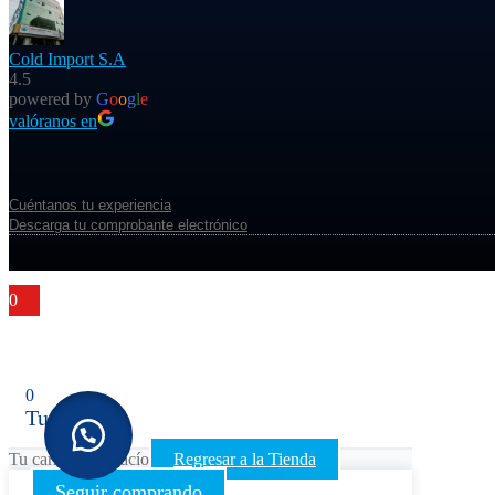
Cold Import S.A
4.5
powered by
G
o
o
g
l
e
valóranos en
Cuéntanos tu experiencia
Descarga tu comprobante electrónico
0
0
Tu carrito
Tu carrito está vacío
Regresar a la Tienda
Seguir comprando