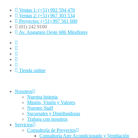
Ventas 1: (+51) 992 594 470
Ventas 2: (+51) 967 303 534
Proyectos: (+51) 997 561 600
(01) 242 9100
Av. Angamos Oeste 686 Miraflores
Tienda online
Nosotros
Nuestra historia
Misión, Visión y Valores
Nuestro Staff
Sucursales y Distribuidoras
Trabaja con nosotros
Servicios
Consultoría de Proyectos
Consultoría Aire Acondicionado y Ventilación