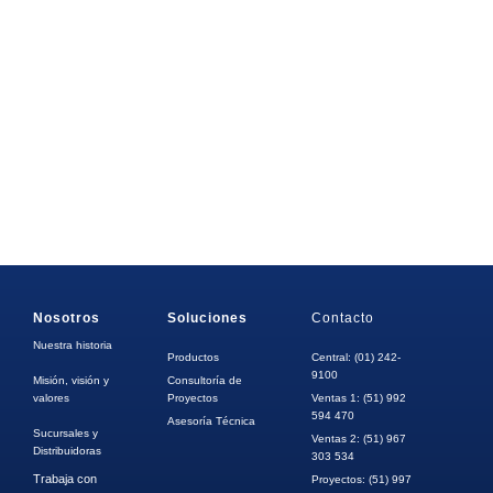
Nosotros
Soluciones
Contacto
Nuestra historia
Productos
Central: (01) 242-
9100
Misión, visión y
Consultoría de
valores
Proyectos
Ventas 1: (51) 992
594 470
Asesoría Técnica
Sucursales y
Ventas 2: (51) 967
Distribuidoras
303 534
Trabaja con
Proyectos: (51) 997