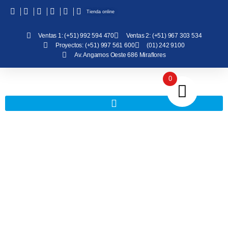
Tienda online
Ventas 1: (+51) 992 594 470
Ventas 2: (+51) 967 303 534
Proyectos: (+51) 997 561 600
(01) 242 9100
Av. Angamos Oeste 686 Miraflores
0