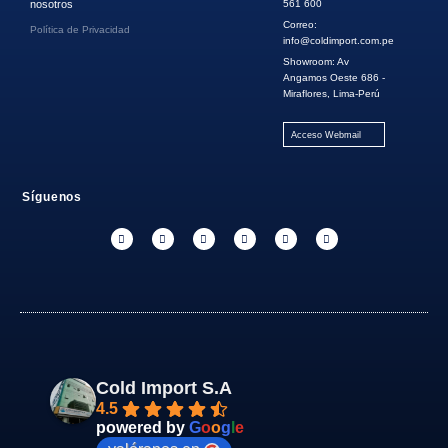
nosotros
561 600
Correo:
Política de Privacidad
info@coldimport.com.pe
Showroom: Av
Angamos Oeste 686 -
Miraflores, Lima-Perú
Acceso Webmail
Síguenos
Cold Import S.A
4.5
powered by
G
o
o
g
l
e