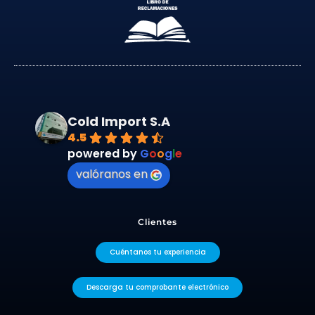
Cold Import S.A
4.5
powered by
G
o
o
g
l
e
valóranos en
Clientes
Cuéntanos tu experiencia
Descarga tu comprobante electrónico