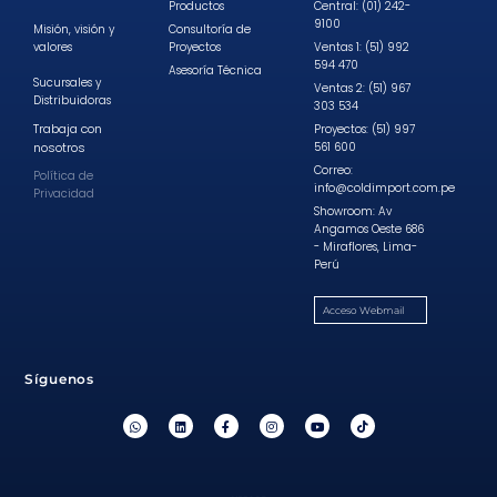
Productos
Central: (01) 242-
9100
Misión, visión y
Consultoría de
valores
Proyectos
Ventas 1: (51) 992
594 470
Asesoría Técnica
Sucursales y
Ventas 2: (51) 967
Distribuidoras
303 534
Trabaja con
Proyectos: (51) 997
nosotros
561 600
Correo:
Política de
info@coldimport.com.pe
Privacidad
Showroom: Av
Angamos Oeste 686
- Miraflores, Lima-
Perú
Acceso Webmail
Síguenos