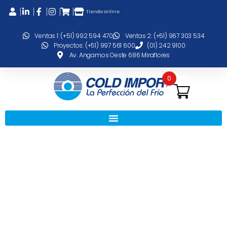
Tienda online
Ventas 1: (+51) 992 594 470
Ventas 2: (+51) 967 303 534
Proyectos: (+51) 997 561 600
(01) 242 9100
Av. Angamos Oeste 686 Miraflores
0