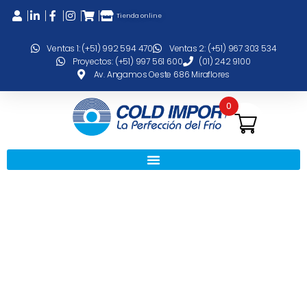
Tienda online
Ventas 1: (+51) 992 594 470
Ventas 2: (+51) 967 303 534
Proyectos: (+51) 997 561 600
(01) 242 9100
Av. Angamos Oeste 686 Miraflores
0