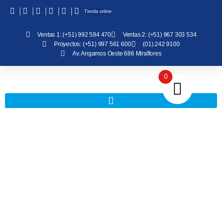
Tienda online
Ventas 1: (+51) 992 594 470
Ventas 2: (+51) 967 303 534
Proyectos: (+51) 997 561 600
(01) 242 9100
Av. Angamos Oeste 686 Miraflores
0