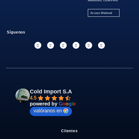
Miraflores, Lima-Perú
Acceso Webmail
Síguenos
Cold Import S.A
4.5
powered by
G
o
o
g
l
e
valóranos en
Clientes