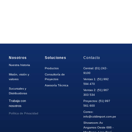
Nosotros
Soluciones
Contacto
Nuestra historia
Productos
Central: (01) 242-
9100
Misión, visión y
Consultoría de
valores
Proyectos
Ventas 1: (51) 992
594 470
Asesoría Técnica
Sucursales y
Ventas 2: (51) 967
Distribuidoras
303 534
Trabaja con
Proyectos: (51) 997
nosotros
561 600
Correo:
Política de Privacidad
info@coldimport.com.pe
Showroom: Av
Angamos Oeste 686 -