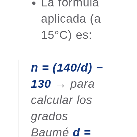
La fórmula
aplicada (a
15°C) es:
n = (140/d) −
130
→ para
calcular los
grados
Baumé
d =