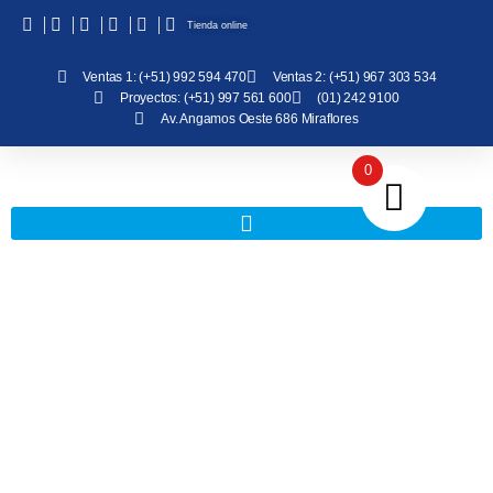
Tienda online
Ventas 1: (+51) 992 594 470
Ventas 2: (+51) 967 303 534
Proyectos: (+51) 997 561 600
(01) 242 9100
Av. Angamos Oeste 686 Miraflores
0