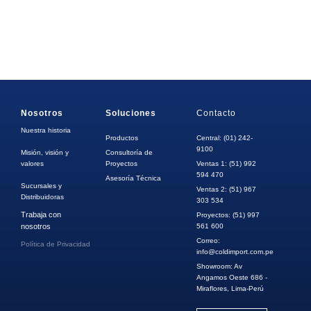
Nosotros
Soluciones
Contacto
Nuestra historia
Productos
Central: (01) 242-
9100
Misión, visión y
Consultoría de
valores
Proyectos
Ventas 1: (51) 992
594 470
Asesoría Técnica
Sucursales y
Ventas 2: (51) 967
Distribuidoras
303 534
Trabaja con
Proyectos: (51) 997
nosotros
561 600
Correo:
Política de Privacidad
info@coldimport.com.pe
Showroom: Av
Angamos Oeste 686 -
Miraflores, Lima-Perú