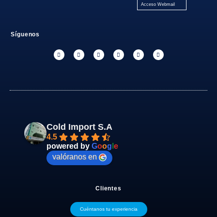
Acceso Webmail
Síguenos
Cold Import S.A
4.5
powered by
G
o
o
g
l
e
valóranos en
Clientes
Cuéntanos tu experiencia